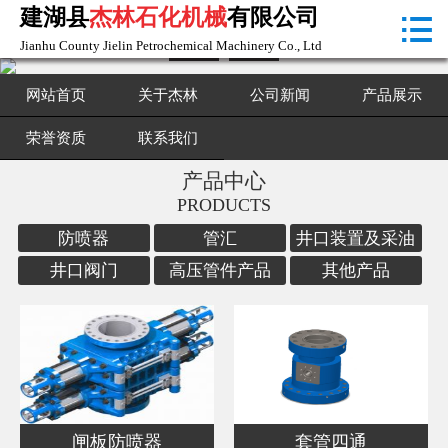
建湖县
杰林石化机械
有限公司

首页

Jianhu County Jielin Petrochemical Machinery Co., Ltd
关于杰林
网站首页
关于杰林
公司新闻
产品展示
公司新闻
荣誉资质
联系我们
产品中心
产品展示
PRODUCTS
荣誉资质
防喷器
管汇
井口装置及采油
树
井口阀门
高压管件产品
其他产品
联系我们
闸板防喷器
套管四通