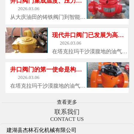
井口阀门集成温度、压力、振动等16类传感器
政供...
成可靠的密封屏障，有效防止介
2026.03.06
质泄漏。无论是气体、液体还是
从大庆油田的铸铁阀门到智能油
腐蚀性介质，旋塞阀都能紧紧锁
田的数字阀门，从单一截流功能
住，确保流体在管道中安全运
到系统控制枢纽，井口阀门的进
现代井口阀门已发展为高精度流量控制系统
行。...
化史折射出中国能源工业的转型
2026.03.06
升级。据统计，2025年全球智能
在塔克拉玛干沙漠腹地的油气钻
井口阀门市场规模将突破80亿美
井平台上，在渤海湾海底3000米
元，年复合增长率达12%。...
深的油气管道中，在四川盆地页
井口阀门的第一使命是构建多重安全防护体系
岩气井的数字化控制中心里，井
2026.03.06
口阀门正以每秒数次的精准动
在塔克拉玛干沙漠腹地的油气钻
作，调控着地下能源的流动。这
井平台上，在渤海湾海底3000米
些看似普通的金属装置，实则是
深的油气管道中，在四川盆地页
查看更多
油...
岩气井的数字化控制中心里，井
联系我们
口阀门正以每秒数次的精准动
CONTACT US
作，调控着地下能源的流动。这
建湖县杰林石化机械有限公司
些看似普通的金属装置，实则是