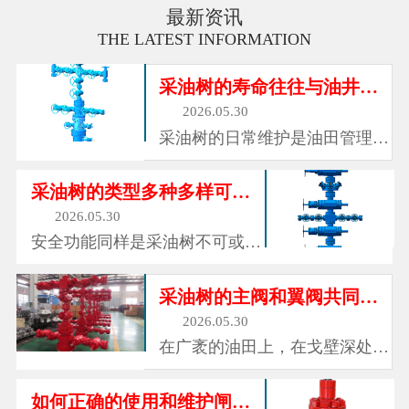
最新资讯
THE LATEST INFORMATION
采油树的寿命往往与油井的寿命相同
2026.05.30
采油树的日常维护是油田管理的
重要环节。操作人员每日巡检，
检查各连接处有无泄漏迹象，观
采油树的类型多种多样可以适应不同的工况
察压力表读数是否正常，确认阀
2026.05.30
门操作是否灵活。定期对阀门进
安全功能同样是采油树不可或缺
行注脂和保养，确保密封面和阀
的组成部分。每一口油井都可能
杆的润滑状态良好。对于长期不
面临异常情况：地面管线破裂、
采油树的主阀和翼阀共同构成可控的通道
动作...
下游装置故障、井口着火、或者
2026.05.30
操作失误导致压力异常升高。在
在广袤的油田上，在戈壁深处的
这些紧急情况下，采油树上的安
采油厂，在海上钻井平台的甲板
全阀能够快速关闭，切断井底与
边，总能看到一些由阀门、管路
如何正确的使用和维护闸阀？
地面...