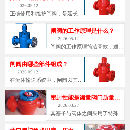
和仪表组成的金属装置，它们矗
2026.05.12
立在每一口油井的井口，外形如
正确使用和维护闸阀，是延长其
同一个多枝杈的金属树。这就是
使用寿命、保障运行安全的关
采油树，油气开采领域中最常见
键。操作时，需平稳转动手轮，
闸阀的工作原理是什么？
也最...
避免用力过猛导致阀杆损坏或密
2026.05.12
封失效;开启和关闭阀门时，要
闸阀的工作原理简洁高效，通过
注意观察流体流动状态，避免在
旋转手轮带动阀杆上下移动，进
阀门半开半关状态下长期运行，
而驱动闸板在阀体内做垂直升降
闸阀由哪些部件组成？
防止闸...
运动。当闸板完全升起时，流体
2026.05.12
可沿阀体通道顺畅通过，此时阀
在流体输送系统中，闸阀以其结
门处于全开状态;当闸板下降至
构简单、操作便捷、密封性能优
与阀座完全贴合时，流体被阻
良的特点，成为各行各业不可或
密封性能是衡量阀门质量的重要指标之一
断，阀...
缺的控制设备。它默默伫立在管
2026.03.27
道之间，通过启闭闸板来控制流
其塞子与阀体之间采用了特殊的
体的通断，调节流量大小，守护
密封设计，通常采用橡胶、聚四
着流体输送的安全与稳定，从市
氟乙烯等优质密封材料，能够形