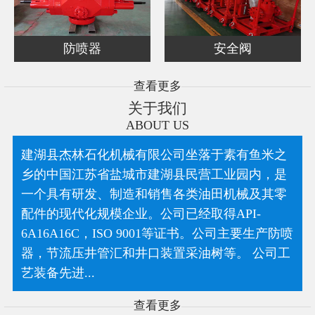
防喷器
安全阀
查看更多
关于我们
ABOUT US
建湖县杰林石化机械有限公司坐落于素有鱼米之
乡的中国江苏省盐城市建湖县民营工业园内，是
一个具有研发、制造和销售各类油田机械及其零
配件的现代化规模企业。公司已经取得API-
6A16A16C，ISO 9001等证书。公司主要生产防喷
器，节流压井管汇和井口装置采油树等。 公司工
艺装备先进...
查看更多