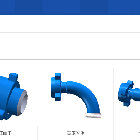
品
压由壬
高压管件