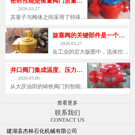
密封性能是衡量阀门质量的重要指标之一
政供...
领域的得力助手。在未来的工业
2026.03.27
发展中，随着技术的不断进步和
其塞子与阀体之间采用了特殊的
创新，旋塞阀必将不断优化和完
密封设计，通常采用橡胶、聚四
善，继续在各个行业中发挥着重
氟乙烯等优质密封材料，能够形
旋塞阀的关键部件是一个可旋转的塞子
要作...
成可靠的密封屏障，有效防止介
2026.03.27
质泄漏。无论是气体、液体还是
在工业的宏大版图中，流体控制
腐蚀性介质，旋塞阀都能紧紧锁
犹如精密的乐章指挥，确保着各
住，确保流体在管道中安全运
种介质在管道中准确、有序地流
井口阀门集成温度、压力、振动等16类传感器
行。...
动。而旋塞阀，作为这一领域中
2026.03.06
不可或缺的关键角色，以其独特
从大庆油田的铸铁阀门到智能油
的设计和卓越的性能，成为了工
田的数字阀门，从单一截流功能
业流体控制中的“灵活卫士”。旋
到系统控制枢纽，井口阀门的进
查看更多
塞...
化史折射出中国能源工业的转型
联系我们
升级。据统计，2025年全球智能
CONTACT US
井口阀门市场规模将突破80亿美
建湖县杰林石化机械有限公司
元，年复合增长率达12%。...