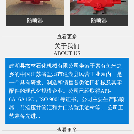
防喷器
防喷器
查看更多
关于我们
ABOUT US
建湖县杰林石化机械有限公司坐落于素有鱼米之
乡的中国江苏省盐城市建湖县民营工业园内，是
一个具有研发、制造和销售各类油田机械及其零
配件的现代化规模企业。公司已经取得API-
6A16A16C，ISO 9001等证书。公司主要生产防喷
器，节流压井管汇和井口装置采油树等。 公司工
艺装备先进...
查看更多