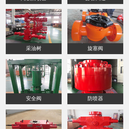
采油树
旋塞阀
安全阀
防喷器