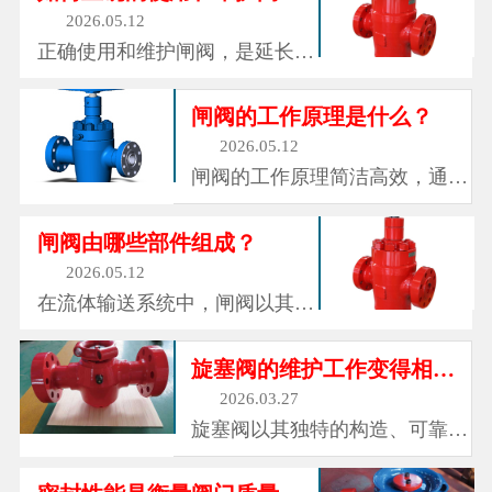
和仪表组成的金属装置，它们矗
2026.05.12
立在每一口油井的井口，外形如
正确使用和维护闸阀，是延长其
同一个多枝杈的金属树。这就是
使用寿命、保障运行安全的关
采油树，油气开采领域中最常见
键。操作时，需平稳转动手轮，
闸阀的工作原理是什么？
也最...
避免用力过猛导致阀杆损坏或密
2026.05.12
封失效;开启和关闭阀门时，要
闸阀的工作原理简洁高效，通过
注意观察流体流动状态，避免在
旋转手轮带动阀杆上下移动，进
阀门半开半关状态下长期运行，
而驱动闸板在阀体内做垂直升降
闸阀由哪些部件组成？
防止闸...
运动。当闸板完全升起时，流体
2026.05.12
可沿阀体通道顺畅通过，此时阀
在流体输送系统中，闸阀以其结
门处于全开状态;当闸板下降至
构简单、操作便捷、密封性能优
与阀座完全贴合时，流体被阻
良的特点，成为各行各业不可或
旋塞阀的维护工作变得相对简便
断，阀...
缺的控制设备。它默默伫立在管
2026.03.27
道之间，通过启闭闸板来控制流
旋塞阀以其独特的构造、可靠的
体的通断，调节流量大小，守护
密封、广泛的适应性和简便的维
着流体输送的安全与稳定，从市
护等优点，成为了工业流体控制