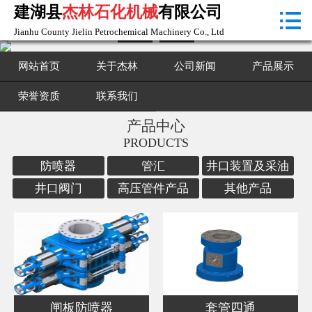
建湖县
杰林石化机械
有限公司

首页

Jianhu County Jielin Petrochemical Machinery Co., Ltd
关于杰林
网站首页
关于杰林
公司新闻
产品展示
公司新闻
荣誉资质
联系我们
产品中心
产品展示
PRODUCTS
荣誉资质
防喷器
管汇
井口装置及采油
树
井口阀门
高压管件产品
其他产品
联系我们
闸板防喷器
套管四通