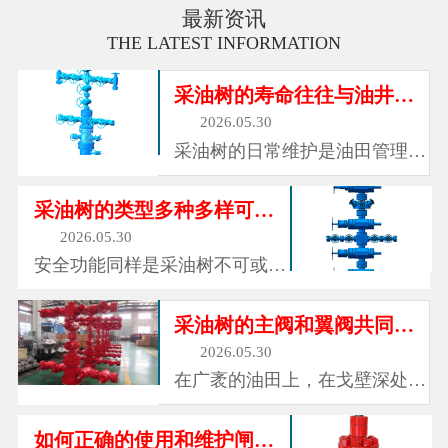
最新资讯
THE LATEST INFORMATION
采油树的寿命往往与油井的寿命相同
2026.05.30
采油树的日常维护是油田管理的
重要环节。操作人员每日巡检，
检查各连接处有无泄漏迹象，观
采油树的类型多种多样可以适应不同的工况
察压力表读数是否正常，确认阀
2026.05.30
门操作是否灵活。定期对阀门进
安全功能同样是采油树不可或缺
行注脂和保养，确保密封面和阀
的组成部分。每一口油井都可能
杆的润滑状态良好。对于长期不
面临异常情况：地面管线破裂、
采油树的主阀和翼阀共同构成可控的通道
动作...
下游装置故障、井口着火、或者
2026.05.30
操作失误导致压力异常升高。在
在广袤的油田上，在戈壁深处的
这些紧急情况下，采油树上的安
采油厂，在海上钻井平台的甲板
全阀能够快速关闭，切断井底与
边，总能看到一些由阀门、管路
如何正确的使用和维护闸阀？
地面...