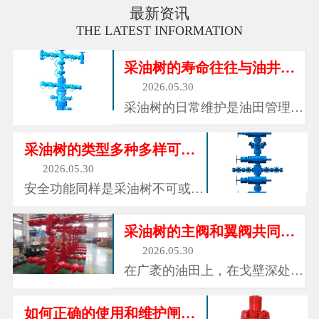
最新资讯
THE LATEST INFORMATION
采油树的寿命往往与油井的寿命相同
2026.05.30
采油树的日常维护是油田管理的
重要环节。操作人员每日巡检，
检查各连接处有无泄漏迹象，观
采油树的类型多种多样可以适应不同的工况
察压力表读数是否正常，确认阀
2026.05.30
门操作是否灵活。定期对阀门进
安全功能同样是采油树不可或缺
行注脂和保养，确保密封面和阀
的组成部分。每一口油井都可能
杆的润滑状态良好。对于长期不
面临异常情况：地面管线破裂、
采油树的主阀和翼阀共同构成可控的通道
动作...
下游装置故障、井口着火、或者
2026.05.30
操作失误导致压力异常升高。在
在广袤的油田上，在戈壁深处的
这些紧急情况下，采油树上的安
采油厂，在海上钻井平台的甲板
全阀能够快速关闭，切断井底与
边，总能看到一些由阀门、管路
如何正确的使用和维护闸阀？
地面...