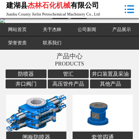
建湖县
杰林石化机械
有限公司

首页

Jianhu County Jielin Petrochemical Machinery Co., Ltd
关于杰林
网站首页
关于杰林
公司新闻
产品展示
公司新闻
荣誉资质
联系我们
产品中心
产品展示
PRODUCTS
荣誉资质
防喷器
管汇
井口装置及采油
树
井口阀门
高压管件产品
其他产品
联系我们
闸板防喷器
套管四通