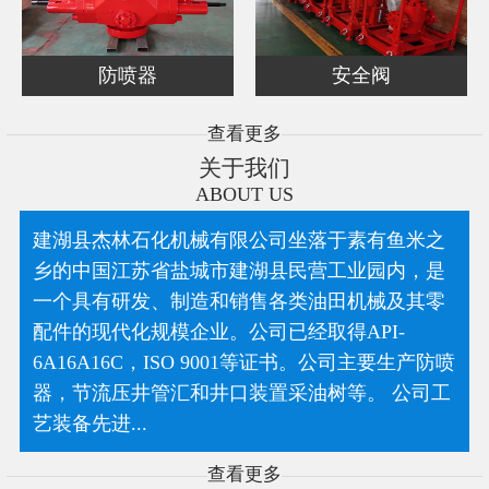
防喷器
安全阀
查看更多
关于我们
ABOUT US
建湖县杰林石化机械有限公司坐落于素有鱼米之
乡的中国江苏省盐城市建湖县民营工业园内，是
一个具有研发、制造和销售各类油田机械及其零
配件的现代化规模企业。公司已经取得API-
6A16A16C，ISO 9001等证书。公司主要生产防喷
器，节流压井管汇和井口装置采油树等。 公司工
艺装备先进...
查看更多