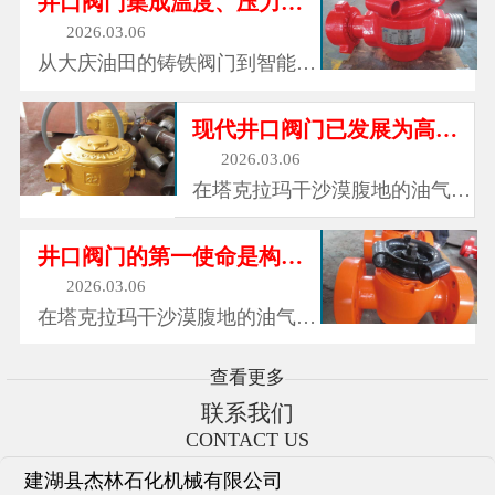
井口阀门集成温度、压力、振动等16类传感器
政供...
成可靠的密封屏障，有效防止介
2026.03.06
质泄漏。无论是气体、液体还是
从大庆油田的铸铁阀门到智能油
腐蚀性介质，旋塞阀都能紧紧锁
田的数字阀门，从单一截流功能
住，确保流体在管道中安全运
到系统控制枢纽，井口阀门的进
现代井口阀门已发展为高精度流量控制系统
行。...
化史折射出中国能源工业的转型
2026.03.06
升级。据统计，2025年全球智能
在塔克拉玛干沙漠腹地的油气钻
井口阀门市场规模将突破80亿美
井平台上，在渤海湾海底3000米
元，年复合增长率达12%。...
深的油气管道中，在四川盆地页
井口阀门的第一使命是构建多重安全防护体系
岩气井的数字化控制中心里，井
2026.03.06
口阀门正以每秒数次的精准动
在塔克拉玛干沙漠腹地的油气钻
作，调控着地下能源的流动。这
井平台上，在渤海湾海底3000米
些看似普通的金属装置，实则是
深的油气管道中，在四川盆地页
查看更多
油...
岩气井的数字化控制中心里，井
联系我们
口阀门正以每秒数次的精准动
CONTACT US
作，调控着地下能源的流动。这
建湖县杰林石化机械有限公司
些看似普通的金属装置，实则是