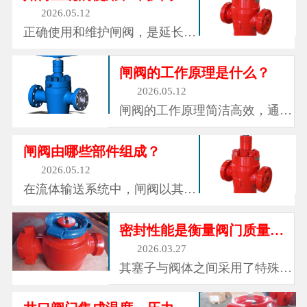
和仪表组成的金属装置，它们矗
2026.05.12
立在每一口油井的井口，外形如
正确使用和维护闸阀，是延长其
同一个多枝杈的金属树。这就是
使用寿命、保障运行安全的关
采油树，油气开采领域中最常见
键。操作时，需平稳转动手轮，
闸阀的工作原理是什么？
也最...
避免用力过猛导致阀杆损坏或密
2026.05.12
封失效;开启和关闭阀门时，要
闸阀的工作原理简洁高效，通过
注意观察流体流动状态，避免在
旋转手轮带动阀杆上下移动，进
阀门半开半关状态下长期运行，
而驱动闸板在阀体内做垂直升降
闸阀由哪些部件组成？
防止闸...
运动。当闸板完全升起时，流体
2026.05.12
可沿阀体通道顺畅通过，此时阀
在流体输送系统中，闸阀以其结
门处于全开状态;当闸板下降至
构简单、操作便捷、密封性能优
与阀座完全贴合时，流体被阻
良的特点，成为各行各业不可或
密封性能是衡量阀门质量的重要指标之一
断，阀...
缺的控制设备。它默默伫立在管
2026.03.27
道之间，通过启闭闸板来控制流
其塞子与阀体之间采用了特殊的
体的通断，调节流量大小，守护
密封设计，通常采用橡胶、聚四
着流体输送的安全与稳定，从市
氟乙烯等优质密封材料，能够形