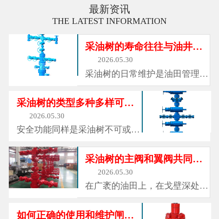
最新资讯
THE LATEST INFORMATION
采油树的寿命往往与油井的寿命相同
2026.05.30
采油树的日常维护是油田管理的
重要环节。操作人员每日巡检，
检查各连接处有无泄漏迹象，观
采油树的类型多种多样可以适应不同的工况
察压力表读数是否正常，确认阀
2026.05.30
门操作是否灵活。定期对阀门进
安全功能同样是采油树不可或缺
行注脂和保养，确保密封面和阀
的组成部分。每一口油井都可能
杆的润滑状态良好。对于长期不
面临异常情况：地面管线破裂、
采油树的主阀和翼阀共同构成可控的通道
动作...
下游装置故障、井口着火、或者
2026.05.30
操作失误导致压力异常升高。在
在广袤的油田上，在戈壁深处的
这些紧急情况下，采油树上的安
采油厂，在海上钻井平台的甲板
全阀能够快速关闭，切断井底与
边，总能看到一些由阀门、管路
如何正确的使用和维护闸阀？
地面...