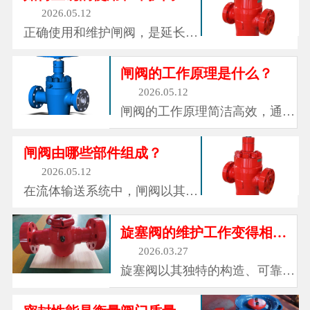
和仪表组成的金属装置，它们矗
2026.05.12
立在每一口油井的井口，外形如
正确使用和维护闸阀，是延长其
同一个多枝杈的金属树。这就是
使用寿命、保障运行安全的关
采油树，油气开采领域中最常见
键。操作时，需平稳转动手轮，
闸阀的工作原理是什么？
也最...
避免用力过猛导致阀杆损坏或密
2026.05.12
封失效;开启和关闭阀门时，要
闸阀的工作原理简洁高效，通过
注意观察流体流动状态，避免在
旋转手轮带动阀杆上下移动，进
阀门半开半关状态下长期运行，
而驱动闸板在阀体内做垂直升降
闸阀由哪些部件组成？
防止闸...
运动。当闸板完全升起时，流体
2026.05.12
可沿阀体通道顺畅通过，此时阀
在流体输送系统中，闸阀以其结
门处于全开状态;当闸板下降至
构简单、操作便捷、密封性能优
与阀座完全贴合时，流体被阻
良的特点，成为各行各业不可或
旋塞阀的维护工作变得相对简便
断，阀...
缺的控制设备。它默默伫立在管
2026.03.27
道之间，通过启闭闸板来控制流
旋塞阀以其独特的构造、可靠的
体的通断，调节流量大小，守护
密封、广泛的适应性和简便的维
着流体输送的安全与稳定，从市
护等优点，成为了工业流体控制