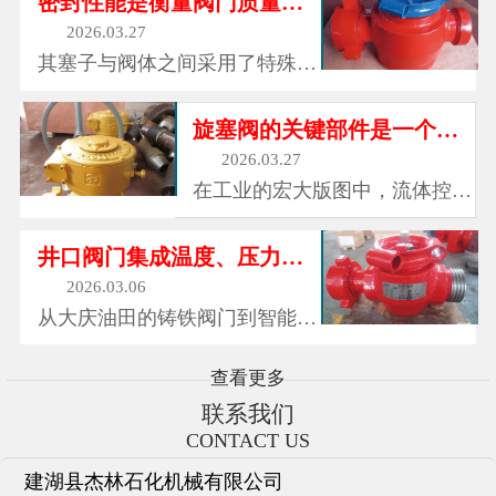
密封性能是衡量阀门质量的重要指标之一
政供...
领域的得力助手。在未来的工业
2026.03.27
发展中，随着技术的不断进步和
其塞子与阀体之间采用了特殊的
创新，旋塞阀必将不断优化和完
密封设计，通常采用橡胶、聚四
善，继续在各个行业中发挥着重
氟乙烯等优质密封材料，能够形
旋塞阀的关键部件是一个可旋转的塞子
要作...
成可靠的密封屏障，有效防止介
2026.03.27
质泄漏。无论是气体、液体还是
在工业的宏大版图中，流体控制
腐蚀性介质，旋塞阀都能紧紧锁
犹如精密的乐章指挥，确保着各
住，确保流体在管道中安全运
种介质在管道中准确、有序地流
井口阀门集成温度、压力、振动等16类传感器
行。...
动。而旋塞阀，作为这一领域中
2026.03.06
不可或缺的关键角色，以其独特
从大庆油田的铸铁阀门到智能油
的设计和卓越的性能，成为了工
田的数字阀门，从单一截流功能
业流体控制中的“灵活卫士”。旋
到系统控制枢纽，井口阀门的进
查看更多
塞...
化史折射出中国能源工业的转型
联系我们
升级。据统计，2025年全球智能
CONTACT US
井口阀门市场规模将突破80亿美
建湖县杰林石化机械有限公司
元，年复合增长率达12%。...