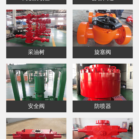
采油树
旋塞阀
安全阀
防喷器