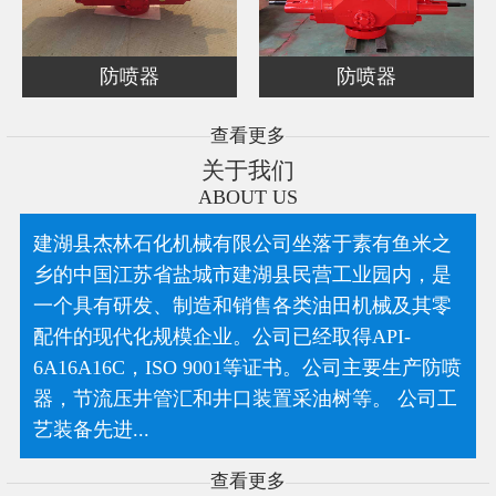
防喷器
防喷器
查看更多
关于我们
ABOUT US
建湖县杰林石化机械有限公司坐落于素有鱼米之
乡的中国江苏省盐城市建湖县民营工业园内，是
一个具有研发、制造和销售各类油田机械及其零
配件的现代化规模企业。公司已经取得API-
6A16A16C，ISO 9001等证书。公司主要生产防喷
器，节流压井管汇和井口装置采油树等。 公司工
艺装备先进...
查看更多