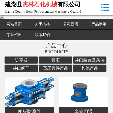
建湖县
杰林石化机械
有限公司

首页

Jianhu County Jielin Petrochemical Machinery Co., Ltd
关于杰林
网站首页
关于杰林
公司新闻
产品展示
公司新闻
荣誉资质
联系我们
产品中心
产品展示
PRODUCTS
荣誉资质
防喷器
管汇
井口装置及采油
树
井口阀门
高压管件产品
其他产品
联系我们
闸板防喷器
套管四通